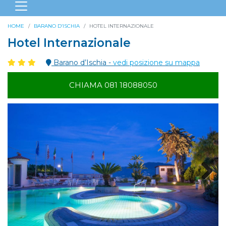
HOME
BARANO D’ISCHIA
HOTEL INTERNAZIONALE
Hotel Internazionale
Barano d’Ischia -
vedi posizione su mappa
CHIAMA 081 18088050