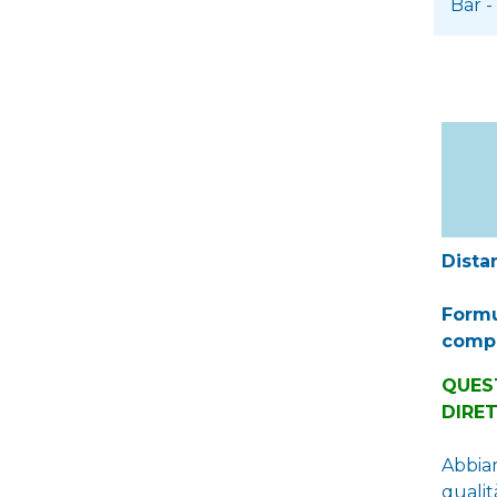
Bar
-
Dista
Formu
compl
QUES
DIRE
Abbiam
qualit