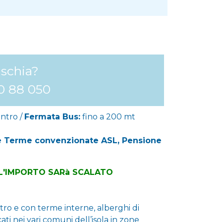
Ischia?
0 88 050
entro /
Fermata Bus:
fino a 200 mt
 e Terme convenzionate ASL, Pensione
L'IMPORTO SARà SCALATO
ntro e con terme interne, alberghi di
ati nei vari comuni dell’isola in zone