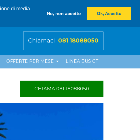
zione di media.
No, non accetto
Ok, Accetto
Chiamaci
081 18088050
OFFERTE PER MESE
LINEA BUS GT
CHIAMA 081 18088050