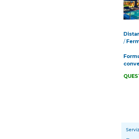
Dista
/
Ferm
Formu
conve
QUES
Servi