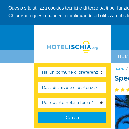
Questo sito utilizza cookies tecnici e di terze parti per funz
Chiudendo questo banner, o continuando ad utilizzare il sit
HOM
HOME
Spec
Cerca