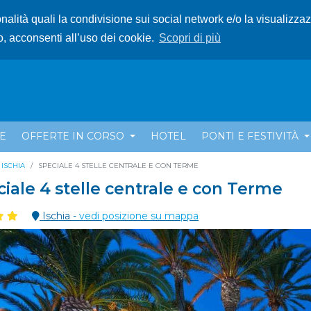
ionalità quali la condivisione sui social network e/o la visualizza
o, acconsenti all’uso dei cookie.
Scopri di più
E
OFFERTE IN CORSO
HOTEL
PONTI E FESTIVITÀ
ISCHIA
SPECIALE 4 STELLE CENTRALE E CON TERME
iale 4 stelle centrale e con Terme
Ischia -
vedi posizione su mappa