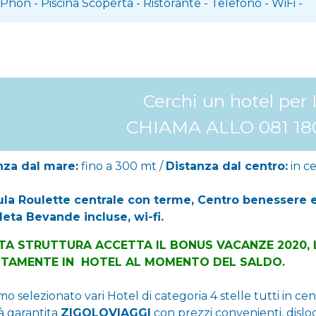
Phon
-
Piscina Scoperta
-
Ristorante
-
Telefono
-
WiFi
-
Cerchi un hotel per 
CHIAMA ALLO 081 18
nza dal mare:
fino a 300 mt /
Distanza dal centro:
in c
la Roulette centrale con terme, Centro benessere
eta Bevande incluse, wi-fi.
TA STRUTTURA ACCETTA IL BONUS VACANZE 2020, 
TTAMENTE IN HOTEL AL MOMENTO DEL SALDO.
o selezionato vari Hotel di categoria 4 stelle tutti in ce
à garantita
ZIGOLOVIAGGI
con prezzi convenienti, disloc