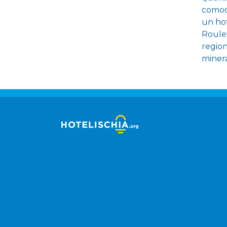
comode
un hot
Roulet
region
minera