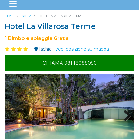
HOME
ISCHIA
HOTEL LA VILLAROSA TERME
Hotel La Villarosa Terme
1 Bimbo e spiaggia Gratis
Ischia -
vedi posizione su mappa
CHIAMA 081 18088050