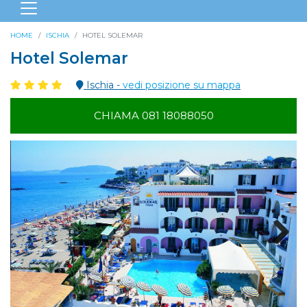
HOME
ISCHIA
HOTEL SOLEMAR
Hotel Solemar
Ischia -
vedi posizione su mappa
CHIAMA 081 18088050