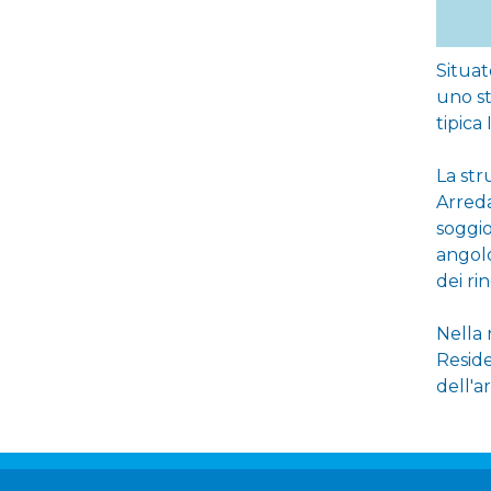
Situat
uno st
tipica
La str
Arreda
soggio
angolo
dei ri
Nella 
Reside
dell'a