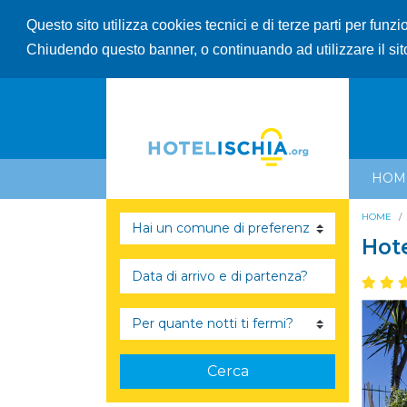
Questo sito utilizza cookies tecnici e di terze parti per funz
Chiudendo questo banner, o continuando ad utilizzare il sit
HOM
HOME
Hote
Cerca