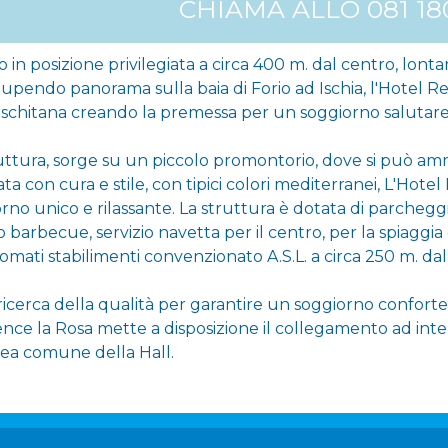
CHIAMA ALLO 081 18
o in posizione privilegiata a circa 400 m. dal centro, lont
upendo panorama sulla baia di Forio ad Ischia, l'Hotel Re
 Ischitana creando la premessa per un soggiorno salutare 
uttura, sorge su un piccolo promontorio, dove si può ammi
ta con cura e stile, con tipici colori mediterranei, L'Hote
rno unico e rilassante. La struttura è dotata di parcheggi
 barbecue, servizio navetta per il centro, per la spiaggia
nomati stabilimenti convenzionato A.S.L. a circa 250 m. dal
ricerca della qualità per garantire un soggiorno confortevol
nce la Rosa mette a disposizione il collegamento ad inte
rea comune della Hall.