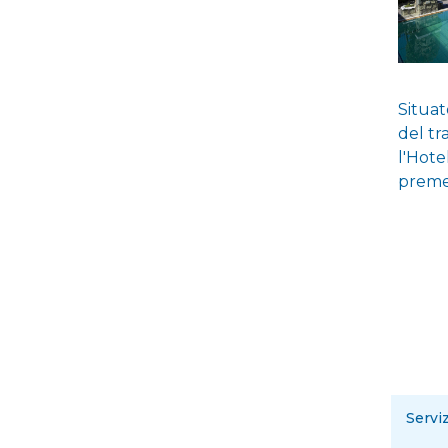
Situat
del tr
l'Hote
premes
Servi