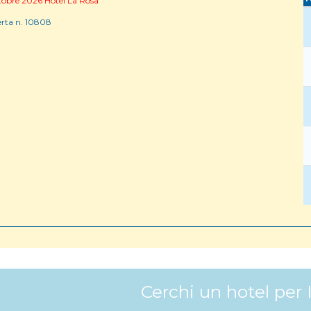
obre 2026 Hotel La Rosa
erta n. 10808
Cerchi un hotel per 