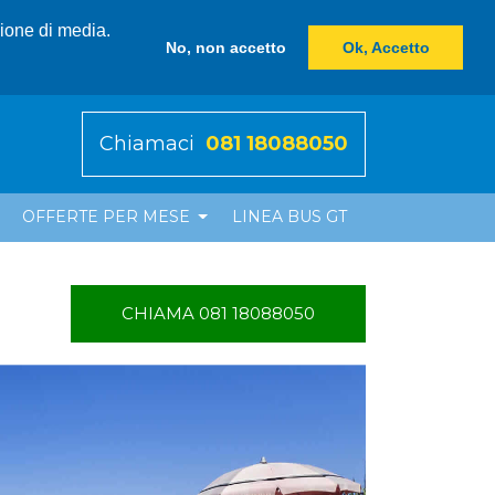
zione di media.
No, non accetto
Ok, Accetto
Chiamaci
081 18088050
OFFERTE PER MESE
LINEA BUS GT
CHIAMA 081 18088050