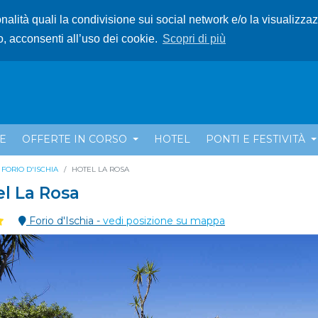
ionalità quali la condivisione sui social network e/o la visualizza
o, acconsenti all’uso dei cookie.
Scopri di più
E
OFFERTE IN CORSO
HOTEL
PONTI E FESTIVITÀ
FORIO D'ISCHIA
HOTEL LA ROSA
l La Rosa
Forio d'Ischia -
vedi posizione su mappa