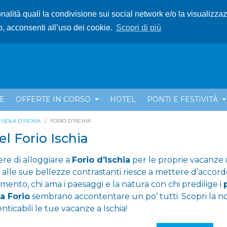
ionalità quali la condivisione sui social network e/o la visualizza
o, acconsenti all’uso dei cookie.
Scopri di più
E
OFFERTE IN CORSO
HOTEL
PONTI E FESTIVITÀ
ISOLA D'ISCHIA
FORIO D'ISCHIA
l Forio Ischia
re di alloggiare a
Forio d’Ischia
per le proprie vacanze n
 alle sue bellezze contrastanti riesce a mettere d’accord
imento, chi ama i paesaggi e la natura con chi predilige i
 a Forio
sembrano accontentare un po’ tutti. Scopri la no
nticabili le tue vacanze a Ischia!