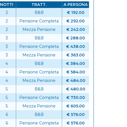
NOTTI
TRATT.
A PERSONA
2
B&B
€ 192.00
2
Pensione Completa
€ 292.00
6
2
Mezza Pensione
€ 242.00
3
B&B
€ 288.00
3
Pensione Completa
€ 438.00
3
Mezza Pensione
€ 363.00
4
B&B
€ 384.00
4
Pensione Completa
€ 584.00
4
Mezza Pensione
€ 484.00
5
B&B
€ 480.00
5
Pensione Completa
€ 730.00
5
Mezza Pensione
€ 605.00
6
B&B
€ 576.00
6
Pensione Completa
€ 576.00