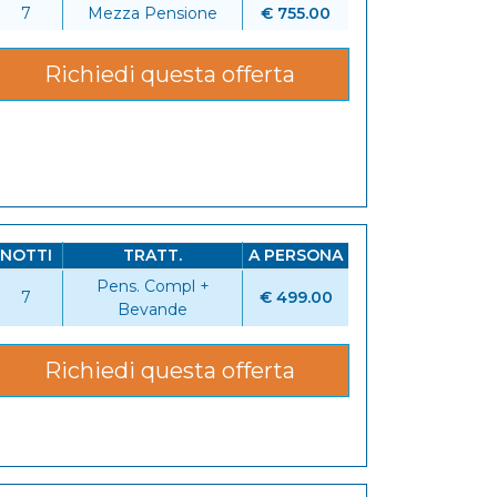
7
Mezza Pensione
€ 755.00
Richiedi questa offerta
NOTTI
TRATT.
A PERSONA
Pens. Compl +
7
€ 499.00
Bevande
6
Richiedi questa offerta