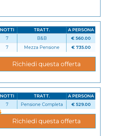
NOTTI
TRATT.
A PERSONA
7
B&B
€ 560.00
6
7
Mezza Pensione
€ 735.00
Richiedi questa offerta
NOTTI
TRATT.
A PERSONA
7
Pensione Completa
€ 529.00
6
Richiedi questa offerta