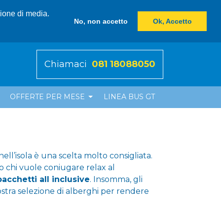
zione di media.
No, non accetto
Ok, Accetto
Chiamaci
081 18088050
OFFERTE PER MESE
LINEA BUS GT
ell’isola è una scelta molto consigliata.
o chi vuole coniugare relax al
pacchetti all inclusive
. Insomma, gli
stra selezione di alberghi per rendere