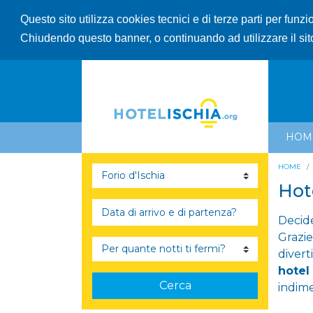
Questo sito utilizza cookies tecnici e di terze parti per funz
Chiudendo questo banner, o continuando ad utilizzare il sit
HOM
HOME
Hote
Decide
Grazie
divert
hotel
Cerca
indime