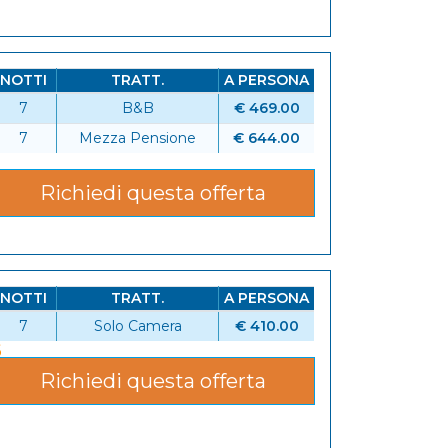
NOTTI
TRATT.
A PERSONA
7
B&B
€ 469.00
6
7
Mezza Pensione
€ 644.00
Richiedi questa offerta
NOTTI
TRATT.
A PERSONA
7
Solo Camera
€ 410.00
6
Richiedi questa offerta