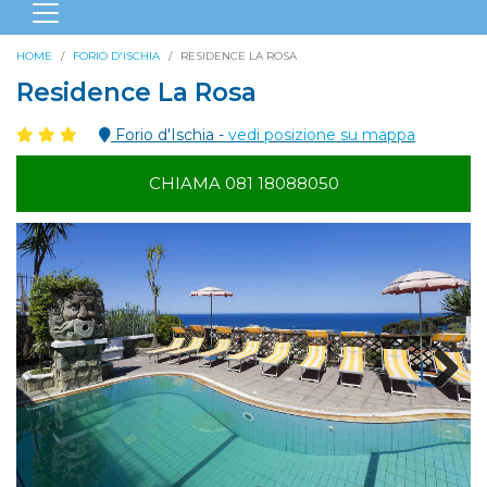
HOME
FORIO D'ISCHIA
RESIDENCE LA ROSA
Residence La Rosa
Forio d'Ischia -
vedi posizione su mappa
CHIAMA 081 18088050