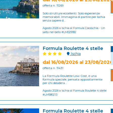
offerta n. 11269
Solo strutture eccellenti. Solo esperienze
memorabili. Immagina di partire per Ischia
senza sapere d...
Agosto 2026 a Ischia al Formula Ciaoischia - Un
salto nel bello #LM029182
Formula Roulette 4 stelle
Ischia
dal 16/08/2026 al 23/08/2026
offerta n. 11431
La Formula Roulette Low Cost, è una
formula speciale, pensata appositamente
per chi desidera...
Agosto 2026 a Ischia al Formula Roulette 4 stelle
#LM580213
Formula Roulette 4 stelle