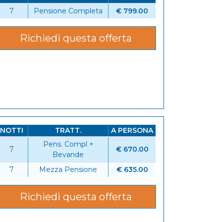
7
Pensione Completa
€ 799.00
Richiedi questa offerta
NOTTI
TRATT.
A PERSONA
Pens. Compl +
7
€ 670.00
Bevande
6
7
Mezza Pensione
€ 635.00
Richiedi questa offerta