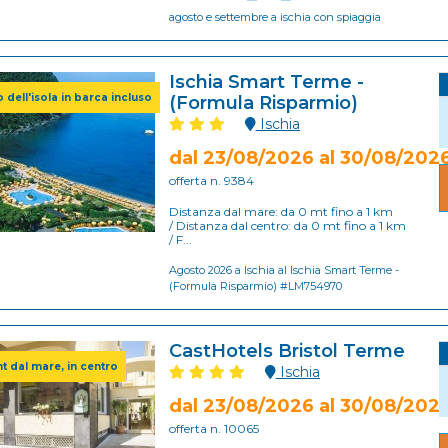
agosto e settembre a ischia con spiaggia
Ischia Smart Terme -
ro dell'isola in barca incluso
(Formula Risparmio)
Ischia
dal 23/08/2026 al 30/08/202
offerta n. 9384
Distanza dal mare: da 0 mt fino a 1 km
/ Distanza dal centro: da 0 mt fino a 1 km
/ F...
Agosto 2026 a Ischia al Ischia Smart Terme -
(Formula Risparmio) #LM754970
CastHotels Bristol Terme
t dal mare, in centro
Ischia
dal 23/08/2026 al 30/08/202
offerta n. 10065