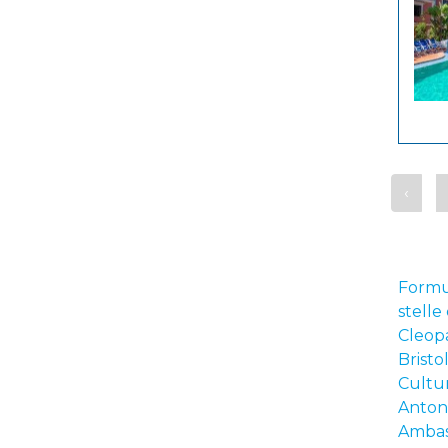
‹
Formul
stelle
Cleop
Bristo
Cultu
Anton
Ambas