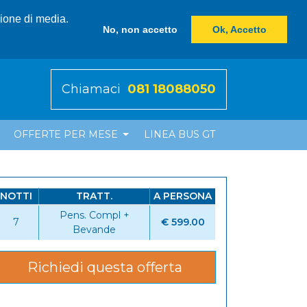
zione di media.
No, non accetto
Ok, Accetto
Chiamaci
081 18088050
OFFERTE PER MESE
LINEA BUS GT
NOTTI
TRATT.
A PERSONA
Pens. Compl +
7
€ 599.00
Bevande
Richiedi questa offerta