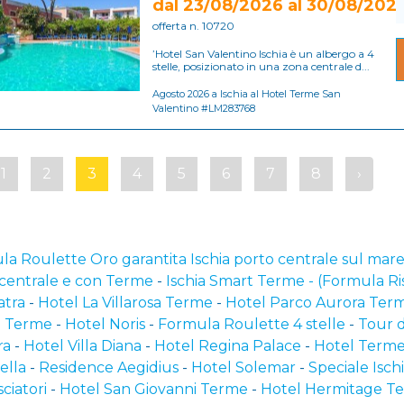
dal 23/08/2026 al 30/08/202
offerta n. 10720
’Hotel San Valentino Ischia è un albergo a 4
stelle, posizionato in una zona centrale d...
Agosto 2026 a Ischia al Hotel Terme San
Valentino #LM283768
1
2
3
4
5
6
7
8
›
a Roulette Oro garantita Ischia porto centrale sul mar
 centrale e con Terme
-
Ischia Smart Terme - (Formula Ri
atra
-
Hotel La Villarosa Terme
-
Hotel Parco Aurora Ter
l Terme
-
Hotel Noris
-
Formula Roulette 4 stelle
-
Tour d
ra
-
Hotel Villa Diana
-
Hotel Regina Palace
-
Hotel Terme
ella
-
Residence Aegidius
-
Hotel Solemar
-
Speciale Isch
ciatori
-
Hotel San Giovanni Terme
-
Hotel Hermitage T