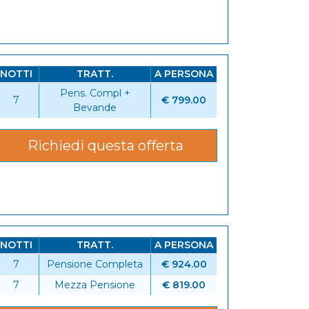
NOTTI
TRATT.
A PERSONA
Pens. Compl +
7
€ 799.00
Bevande
Richiedi questa offerta
NOTTI
TRATT.
A PERSONA
7
Pensione Completa
€ 924.00
7
Mezza Pensione
€ 819.00