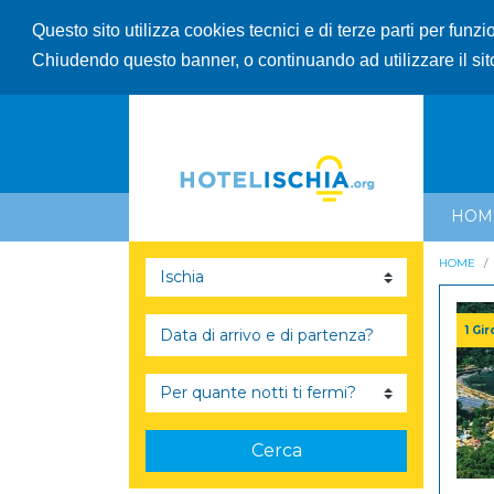
Questo sito utilizza cookies tecnici e di terze parti per funz
Chiudendo questo banner, o continuando ad utilizzare il sit
HOM
HOME
1 Gi
Cerca