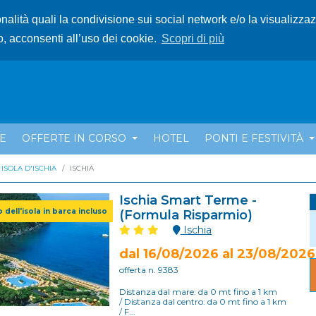
ionalità quali la condivisione sui social network e/o la visualizza
o, acconsenti all’uso dei cookie.
Scopri di più
E
OFFERTE IN CORSO
HOTEL
PONTI E FESTIVITÀ
ISOLA D'ISCHIA
ISCHIA
Ischia Smart Terme -
ro dell'isola in barca incluso
(Formula Risparmio)
Ischia
dal 16/08/2026 al 23/08/2026
offerta n. 9383
Distanza dal mare: da 0 mt fino a 1 km
/ Distanza dal centro: da 0 mt fino a 1 km
/ F...