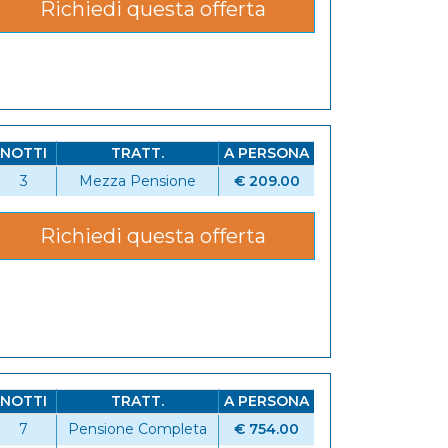
Richiedi questa offerta
NOTTI
TRATT.
A PERSONA
3
Mezza Pensione
€ 209.00
Richiedi questa offerta
NOTTI
TRATT.
A PERSONA
7
Pensione Completa
€ 754.00