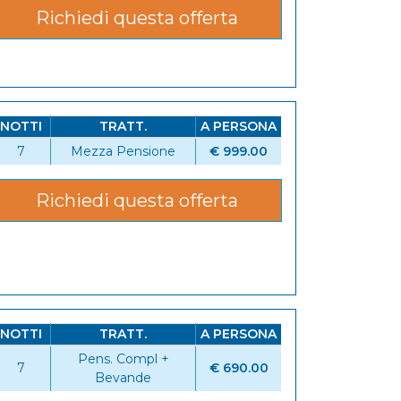
Richiedi questa offerta
NOTTI
TRATT.
A PERSONA
7
Mezza Pensione
€ 999.00
Richiedi questa offerta
NOTTI
TRATT.
A PERSONA
Pens. Compl +
7
€ 690.00
Bevande