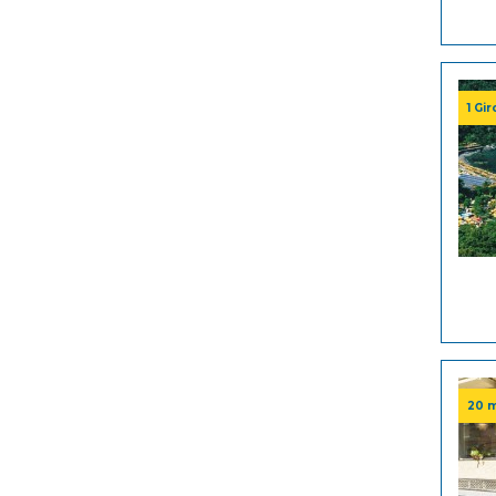
1 Gi
20 m