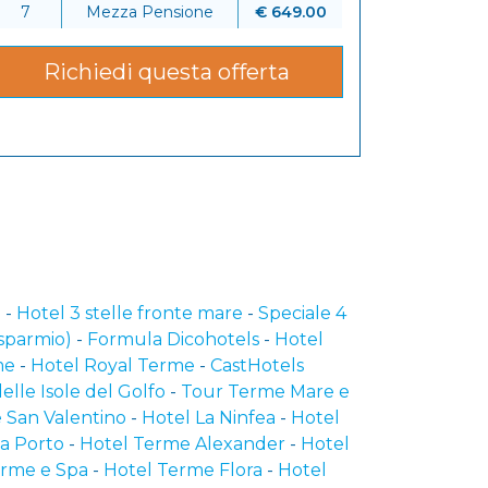
6
7
Mezza Pensione
€ 649.00
Richiedi questa offerta
e
-
Hotel 3 stelle fronte mare
-
Speciale 4
sparmio)
-
Formula Dicohotels
-
Hotel
me
-
Hotel Royal Terme
-
CastHotels
elle Isole del Golfo
-
Tour Terme Mare e
 San Valentino
-
Hotel La Ninfea
-
Hotel
ia Porto
-
Hotel Terme Alexander
-
Hotel
erme e Spa
-
Hotel Terme Flora
-
Hotel