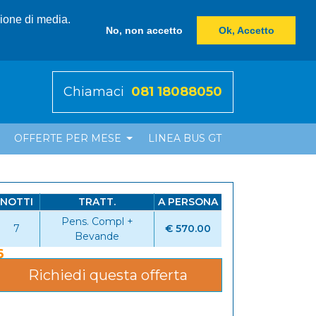
zione di media.
No, non accetto
Ok, Accetto
Chiamaci
081 18088050
OFFERTE PER MESE
LINEA BUS GT
NOTTI
TRATT.
A PERSONA
Pens. Compl +
7
€ 570.00
Bevande
6
Richiedi questa offerta