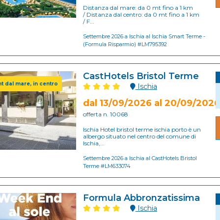
Distanza dal mare: da 0 mt fino a 1 km
/ Distanza dal centro: da 0 mt fino a 1 km
/ F...
Settembre 2026 a Ischia al Ischia Smart Terme -
(Formula Risparmio) #LM795392
CastHotels Bristol Terme
t dal mare, in centro
Ischia
dal 13/09/2026 al 20/09/2026
offerta n. 10068
Ischia Hotel bristol terme ischia porto è un
albergo situato nel centro del comune di
Ischia,...
Settembre 2026 a Ischia al CastHotels Bristol
Terme #LM633074
Formula Abbronzatissima
Ischia