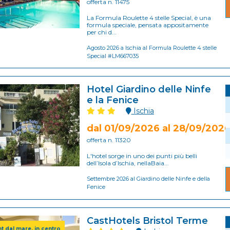
offerta n. 11475
La Formula Roulette 4 stelle Special, è una
formula speciale, pensata appositamente
per chi d...
Agosto 2026 a Ischia al Formula Roulette 4 stelle
Special #LM667035
Hotel Giardino delle Ninfe
e la Fenice
Ischia
dal 01/09/2026 al 28/09/202
offerta n. 11320
L'hotel sorge in uno dei punti più belli
dell’Isola d’Ischia, nellaBaia...
Settembre 2026 al Giardino delle Ninfe e della
Fenice
CastHotels Bristol Terme
t dal mare, in centro