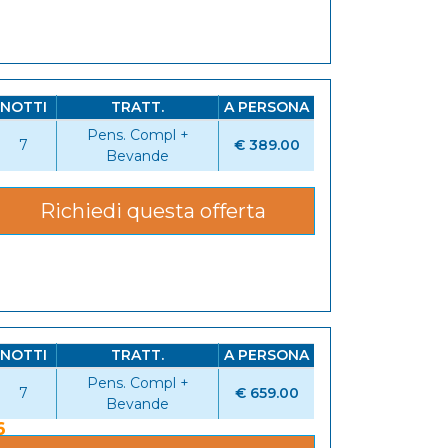
NOTTI
TRATT.
A PERSONA
Pens. Compl +
7
€ 389.00
Bevande
Richiedi questa offerta
NOTTI
TRATT.
A PERSONA
Pens. Compl +
7
€ 659.00
Bevande
6