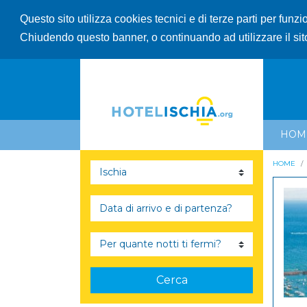
Questo sito utilizza cookies tecnici e di terze parti per funz
Chiudendo questo banner, o continuando ad utilizzare il sit
HOM
HOME
Cerca