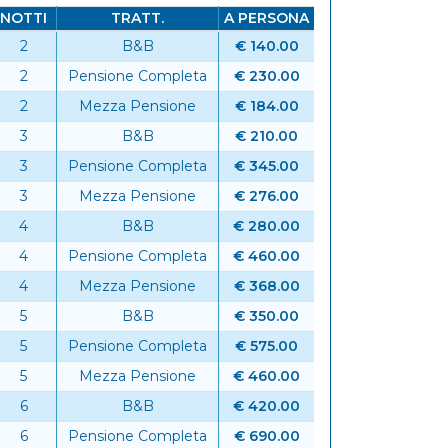
NOTTI
TRATT.
A PERSONA
2
B&B
€ 140.00
6
2
Pensione Completa
€ 230.00
2
Mezza Pensione
€ 184.00
3
B&B
€ 210.00
3
Pensione Completa
€ 345.00
3
Mezza Pensione
€ 276.00
4
B&B
€ 280.00
4
Pensione Completa
€ 460.00
4
Mezza Pensione
€ 368.00
5
B&B
€ 350.00
5
Pensione Completa
€ 575.00
5
Mezza Pensione
€ 460.00
6
B&B
€ 420.00
6
Pensione Completa
€ 690.00