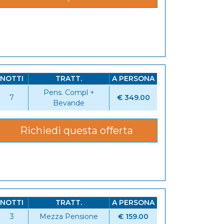
NOTTI
TRATT.
A PERSONA
Pens. Compl +
7
€ 349.00
Bevande
Richiedi questa offerta
NOTTI
TRATT.
A PERSONA
3
Mezza Pensione
€ 159.00