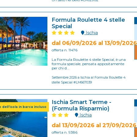
Un salto nel bello #LM029192
Formula Roulette 4 stelle
Special
Ischia
dal 06/09/2026 al 13/09/2026
offerta n. 11476
La Formula Roulette 4 stelle Special, è una
formula speciale, pensata appositamente
per chi d...
Settembre 2026 a Ischia al Formula Roulette 4
stelle Special #LM667039
Ischia Smart Terme -
ro dell'isola in barca incluso
(Formula Risparmio)
Ischia
dal 13/09/2026 al 27/09/2026
offerta n. 9386