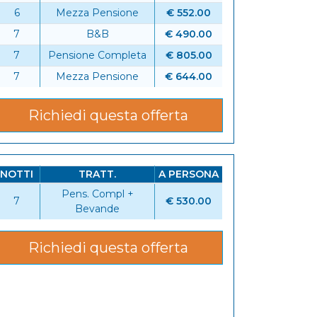
6
Mezza Pensione
€ 552.00
7
B&B
€ 490.00
7
Pensione Completa
€ 805.00
7
Mezza Pensione
€ 644.00
Richiedi questa offerta
NOTTI
TRATT.
A PERSONA
Pens. Compl +
7
€ 530.00
Bevande
Richiedi questa offerta