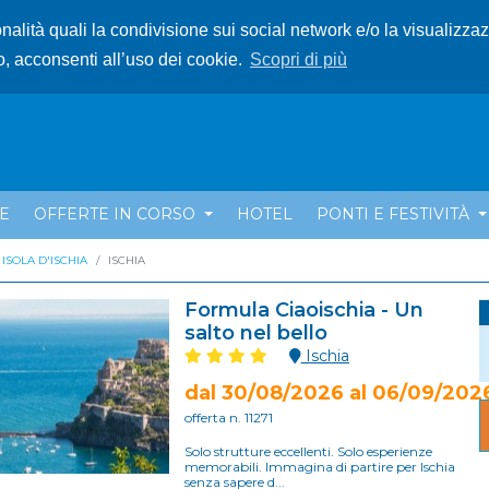
ionalità quali la condivisione sui social network e/o la visualizza
o, acconsenti all’uso dei cookie.
Scopri di più
E
OFFERTE IN CORSO
HOTEL
PONTI E FESTIVITÀ
ISOLA D'ISCHIA
ISCHIA
Formula Ciaoischia - Un
salto nel bello
Ischia
dal 30/08/2026 al 06/09/202
offerta n. 11271
Solo strutture eccellenti. Solo esperienze
memorabili. Immagina di partire per Ischia
senza sapere d...