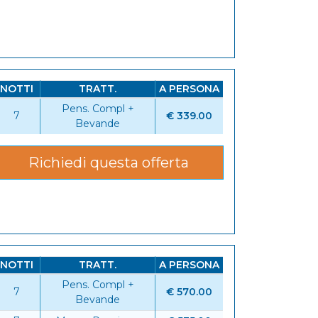
NOTTI
TRATT.
A PERSONA
Pens. Compl +
7
€ 339.00
Bevande
Richiedi questa offerta
NOTTI
TRATT.
A PERSONA
Pens. Compl +
7
€ 570.00
Bevande
6