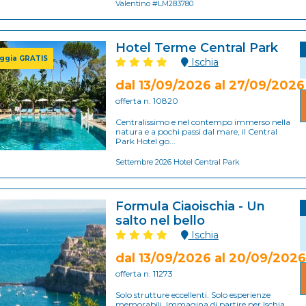
Valentino #LM283780
Hotel Terme Central Park
ggia GRATIS
Ischia
dal 13/09/2026 al 27/09/2026
offerta n. 10820
Centralissimo e nel contempo immerso nella
natura e a pochi passi dal mare, il Central
Park Hotel go...
Settembre 2026 Hotel Central Park
Formula Ciaoischia - Un
salto nel bello
Ischia
dal 13/09/2026 al 20/09/2026
offerta n. 11273
Solo strutture eccellenti. Solo esperienze
memorabili. Immagina di partire per Ischia