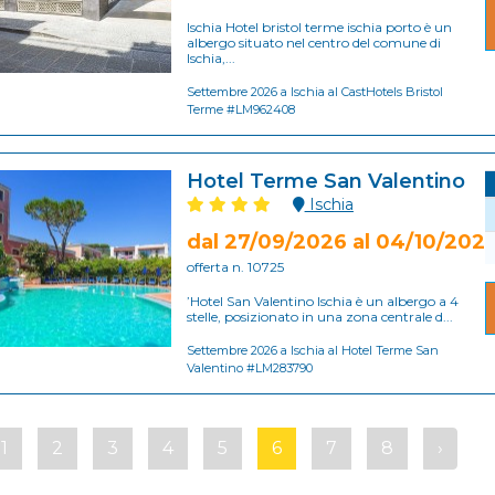
Ischia Hotel bristol terme ischia porto è un
albergo situato nel centro del comune di
Ischia,...
Settembre 2026 a Ischia al CastHotels Bristol
Terme #LM962408
Hotel Terme San Valentino
Ischia
dal 27/09/2026 al 04/10/202
offerta n. 10725
’Hotel San Valentino Ischia è un albergo a 4
stelle, posizionato in una zona centrale d...
Settembre 2026 a Ischia al Hotel Terme San
Valentino #LM283790
1
2
3
4
5
6
7
8
›