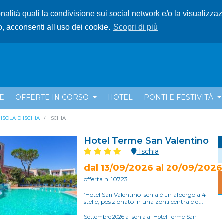
ionalità quali la condivisione sui social network e/o la visualizza
o, acconsenti all’uso dei cookie.
Scopri di più
E
OFFERTE IN CORSO
HOTEL
PONTI E FESTIVITÀ
ISOLA D'ISCHIA
ISCHIA
Hotel Terme San Valentino
Ischia
dal 13/09/2026 al 20/09/2026
offerta n. 10723
’Hotel San Valentino Ischia è un albergo a 4
stelle, posizionato in una zona centrale d...
Settembre 2026 a Ischia al Hotel Terme San