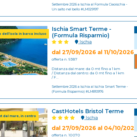
Settembre 2026 a Ischia al Formula Ciaoischia -
Un salto nel bello #LM029197
Ischia Smart Terme -
ro dell'isola in barca incluso
(Formula Risparmio)
Ischia
dal 27/09/2026 al 11/10/2026
offerta n. 9387
Distanza dal mare: da 0 mt fino a 1 km
/ Distanza dal centro: da 0 mt fino a 1 km
/ F...
Settembre 2026 a Ischia al Ischia Smart Terme -
(Formula Risparmio) #LM810976
CastHotels Bristol Terme
t dal mare, in centro
Ischia
dal 27/09/2026 al 04/10/202
offerta n. 10070