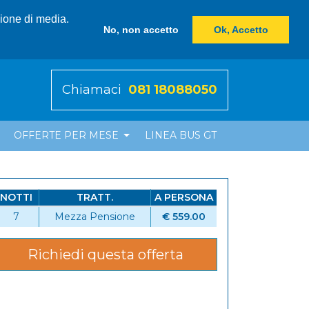
zione di media.
No, non accetto
Ok, Accetto
Chiamaci
081 18088050
OFFERTE PER MESE
LINEA BUS GT
NOTTI
TRATT.
A PERSONA
7
Mezza Pensione
€ 559.00
Richiedi questa offerta