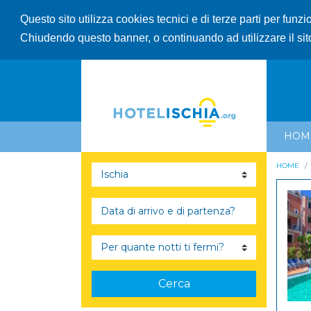
Questo sito utilizza cookies tecnici e di terze parti per funz
Chiudendo questo banner, o continuando ad utilizzare il sit
HOM
HOME
Cerca