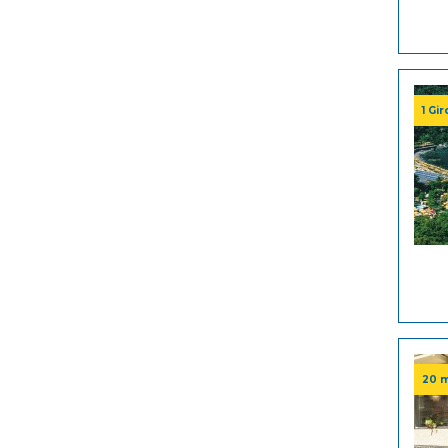
1 Gi
20 m